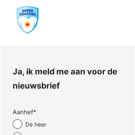
Ga
naar
de
inhoud
Ja, ik meld me aan voor de
nieuwsbrief
Aanhef
*
De heer